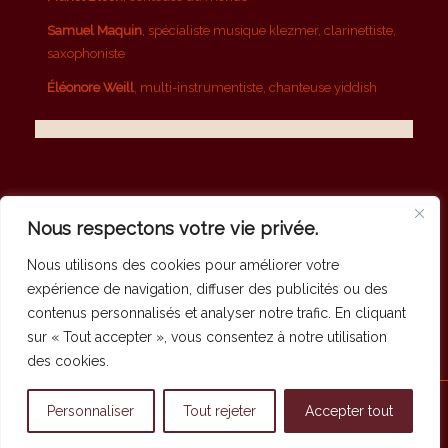
Samuel Maquin
, spécialiste musique klezmer, clarinettiste,
saxophoniste
Éléonore Weill
, multi-instrumentiste, chanteuse yiddish
Nous respectons votre vie privée.
Nous utilisons des cookies pour améliorer votre
1
2
Page 1 sur 2
expérience de navigation, diffuser des publicités ou des
contenus personnalisés et analyser notre trafic. En cliquant
sur « Tout accepter », vous consentez à notre utilisation
des cookies.
© Copyright - Fondation Cynamon / Kinamon
Personnaliser
Tout rejeter
Accepter tout
Accueil
Politique de confidentialité