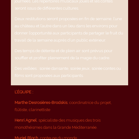
journées. Les répertoires musicaux joués et les contes
seront issus de différentes cultures.
Deux restitutions seront proposées en fin de semaine, l’une
au château et l’autre dans un lieu dans les environs pour
donner l’opportunité aux participants de partager le fruit du
travail de la semaine auprès d’un public extérieur.
Des temps de détente et de plein air sont prévus pour
souffler et profiter pleinement de la magie du cadre.
Des veillées : soirée dansante, soirée jeux, soirée contes ou
films sont proposées aux participants.
L’ÉQUIPE :
Marthe Desrosières-Brodskis
, coordinatrice du projet,
flûtiste, clarinettiste
Henri Agnel
, spécialiste des musiques des trois
monothéismes dans la Grande Méditerranée.
Muriel Bloch
, conteuse du monde