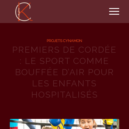
PROJETS CYNAMON
PREMIERS DE CORDÉE
: LE SPORT COMME
BOUFFÉE D’AIR POUR
LES ENFANTS
HOSPITALISÉS