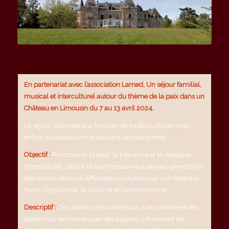
En partenariat avec l’association
Lamed
,
Un séjour familial,
musical et interculturel
autour du thème de la paix
dans un
Château en Limousin
du 7 au 13 avril 2024.
Le séjour s’adresse aux familles de toutes cultures avec
enfant ou adolescent pratiquant un instrument.
Objectif :
Promouvoir la paix, la tolérance et le dialogue
interculturel, utiliser la transmission aux jeunes générations
des trésors de leurs différentes cultures pour combattre la
haine, l’ignorance, le racisme et l’antisémitisme.
Descriptif :
Des ateliers instrumentaux, une chorale et des
ateliers contes menés par des experts rythmeront les