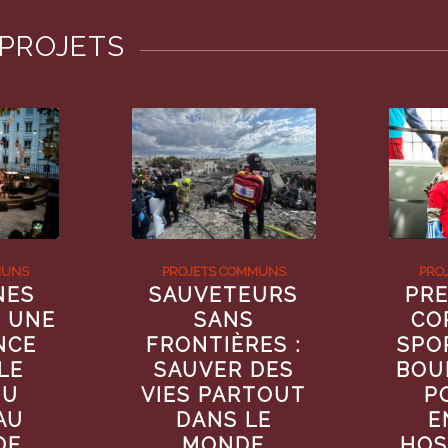
 PROJETS
MUNS
PROJETS COMMUNS
PRO
NES
SAUVETEURS
PRE
: UNE
SANS
CO
NCE
FRONTIÈRES :
SPO
LE
SAUVER DES
BOU
DU
VIES PARTOUT
P
AU
DANS LE
E
DE
MONDE
HOS